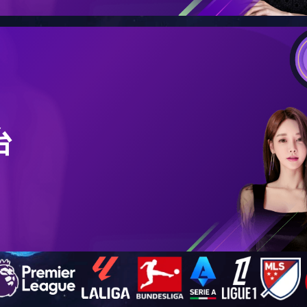
Hotel Group All Right Reserved.
粤ICP备16008805号
粤公网安备 440104020
(中国)
|
开云在线登陆入口_开云(中国)
|
星空体育
|
MK.COM
|
【华体会网】
|
爱游