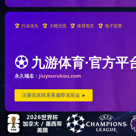
2025LN 
九游网页版·官方版在线入口
|
世界杯体育官方网站
|
星空体育
|
开云在线登陆入口_开云